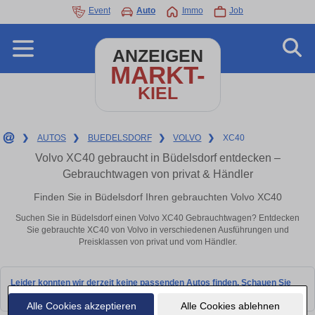
Event
Auto
Immo
Job
ANZEIGEN
MARKT-
KIEL
❯
AUTOS
❯
BUEDELSDORF
❯
VOLVO
❯
XC40
Volvo XC40 gebraucht in Büdelsdorf entdecken –
Gebrauchtwagen von privat & Händler
Finden Sie in Büdelsdorf Ihren gebrauchten Volvo XC40
Suchen Sie in Büdelsdorf einen Volvo XC40 Gebrauchtwagen? Entdecken
Sie gebrauchte XC40 von Volvo in verschiedenen Ausführungen und
Preisklassen von privat und vom Händler.
Leider konnten wir derzeit keine passenden Autos finden. Schauen Sie
bald wieder vorbei!
Alle Cookies akzeptieren
Alle Cookies ablehnen