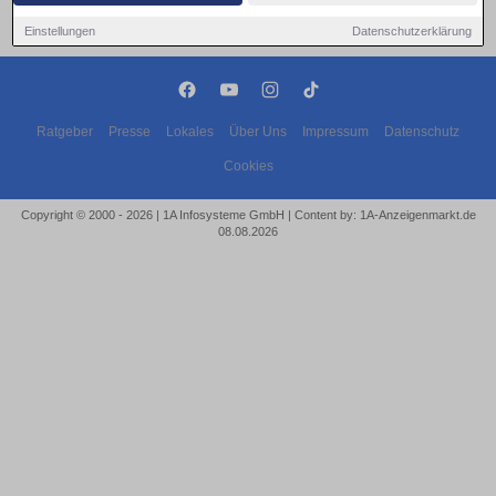
Einstellungen
Datenschutzerklärung
Ratgeber
Presse
Lokales
Über Uns
Impressum
Datenschutz
Cookies
Copyright © 2000 - 2026 | 1A Infosysteme GmbH | Content by: 1A-Anzeigenmarkt.de
08.08.2026