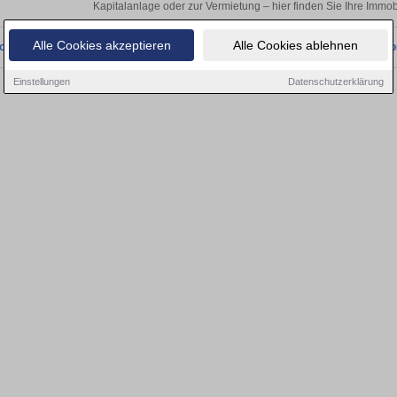
Kapitalanlage oder zur Vermietung – hier finden Sie Ihre Immo
Alle Cookies akzeptieren
Alle Cookies ablehnen
onnten wir derzeit keine passenden Objekte finden. Schauen Sie bald wieder vo
Einstellungen
Datenschutzerklärung