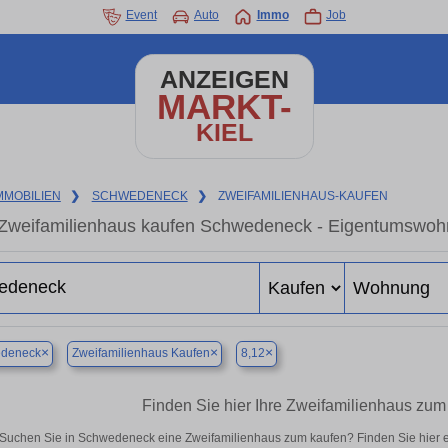
Event
Auto
Immo
Job
ANZEIGEN
MARKT-
KIEL
MMOBILIEN
❯
SCHWEDENECK
❯
ZWEIFAMILIENHAUS-KAUFEN
Zweifamilienhaus kaufen Schwedeneck - Eigentumswohnu
×
×
×
deneck
Zweifamilienhaus Kaufen
8,12
Finden Sie hier Ihre Zweifamilienhaus zu
Suchen Sie in Schwedeneck eine Zweifamilienhaus zum kaufen? Finden Sie hier 