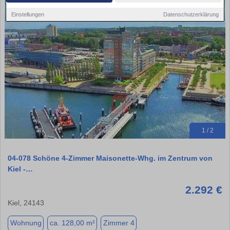
Einstellungen
Datenschutzerklärung
1 / 2
04-078 Schöne 4-Zimmer Maisonette-Whg. im Zentrum von
Kiel -…
2.292 €
Kiel, 24143
Wohnung
ca. 128,00 m²
Zimmer 4