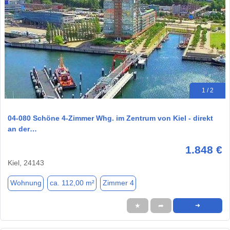
1 / 2
04-080 Schöne 4-Zimmer Whg. im Zentrum von Kiel - direkt
an der…
1.848 €
Kiel, 24143
Wohnung
ca. 112,00 m²
Zimmer 4
★
➦
➜