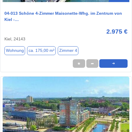
04-013 Schöne 4-Zimmer Maisonette-Whg. im Zentrum von
Kiel -…
2.975 €
Kiel, 24143
Wohnung
ca. 175,00 m²
Zimmer 4
★
➦
➜