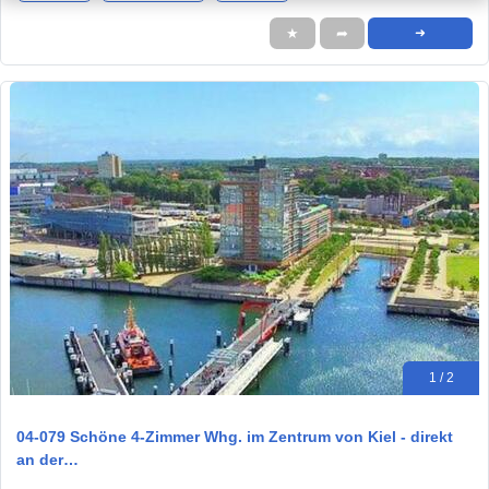
★
➦
➜
1 / 2
04-079 Schöne 4-Zimmer Whg. im Zentrum von Kiel - direkt
an der…