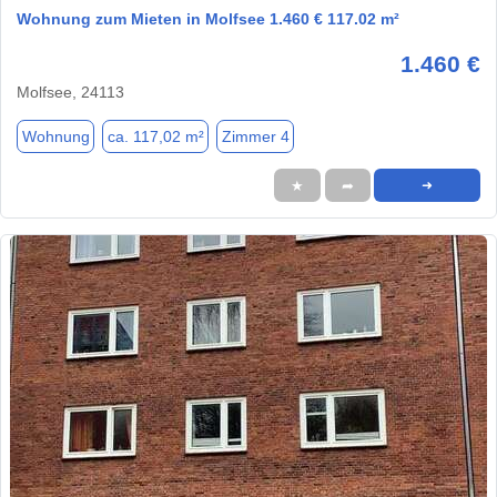
Wohnung zum Mieten in Molfsee 1.460 € 117.02 m²
1.460 €
Molfsee, 24113
Wohnung
ca. 117,02 m²
Zimmer 4
★
➦
➜