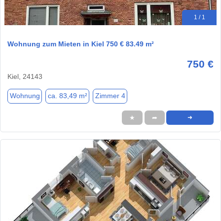
1 / 1
Wohnung zum Mieten in Kiel 750 € 83.49 m²
750 €
Kiel, 24143
Wohnung
ca. 83,49 m²
Zimmer 4
★
➦
➜