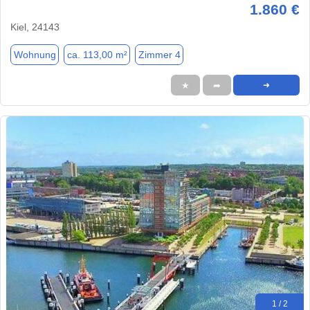
1.860 €
Kiel, 24143
Wohnung
ca. 113,00 m²
Zimmer 4
★
➦
➜
1 / 2