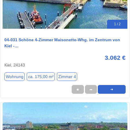
1 / 2
04-031 Schöne 4-Zimmer Maisonette-Whg. im Zentrum von
Kiel -…
3.062 €
Kiel, 24143
Wohnung
ca. 175,00 m²
Zimmer 4
★
➦
➜