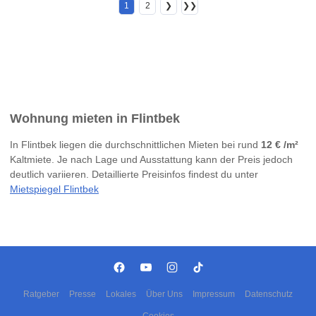
1
2
❯
❯❯
Wohnung mieten in Flintbek
In Flintbek liegen die durchschnittlichen Mieten bei rund
12 € /m²
Kaltmiete. Je nach Lage und Ausstattung kann der Preis jedoch
deutlich variieren. Detaillierte Preisinfos findest du unter
Mietspiegel Flintbek
Ratgeber
Presse
Lokales
Über Uns
Impressum
Datenschutz