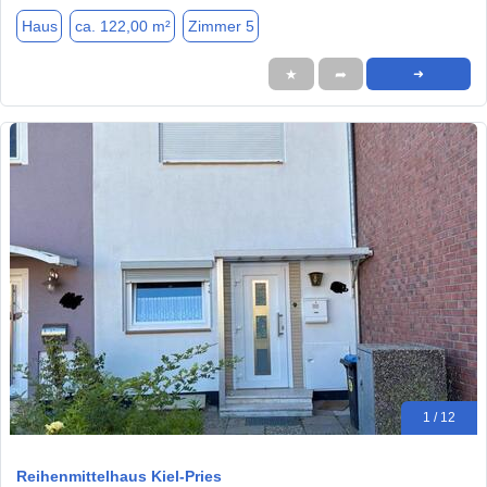
Haus
ca. 122,00 m²
Zimmer 5
★
➦
➜
1 / 12
Reihenmittelhaus Kiel-Pries