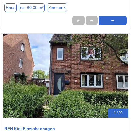
Haus
ca. 80,00 m²
Zimmer 4
★
➦
➜
1 / 20
REH Kiel Elmschenhagen