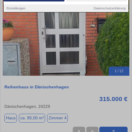
Einstellungen
Datenschutzerklärung
1 / 12
Reihenhaus in Dänischenhagen
315.000 €
Dänischenhagen, 24229
Haus
ca. 85,00 m²
Zimmer 4
★
➦
➜