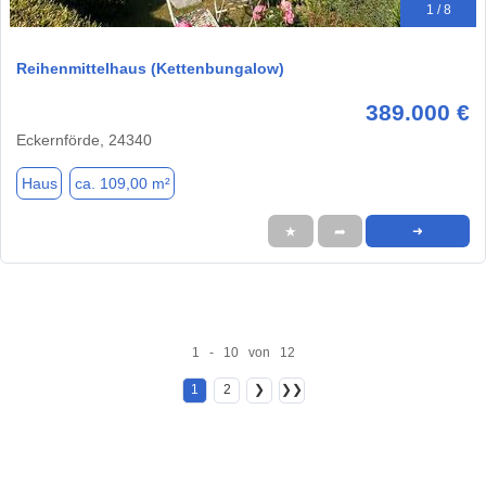
1 / 8
Reihenmittelhaus (Kettenbungalow)
389.000 €
Eckernförde, 24340
Haus
ca. 109,00 m²
★
➦
➜
1 - 10 von 12
1
2
❯
❯❯