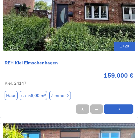
1 / 20
REH Kiel Elmschenhagen
159.000 €
Kiel, 24147
Haus
ca. 56,00 m²
Zimmer 2
★
➦
➜