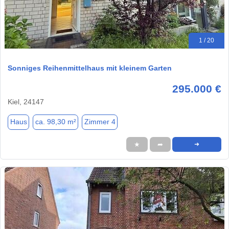
1 / 20
Sonniges Reihenmittelhaus mit kleinem Garten
295.000 €
Kiel, 24147
Haus
ca. 98,30 m²
Zimmer 4
★
➦
➜