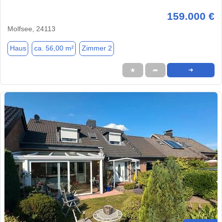
159.000 €
Molfsee, 24113
Haus
ca. 56,00 m²
Zimmer 2
★
➦
➜