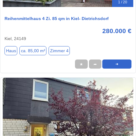
1 / 20
Reihenmittelhaus 4 Zi. 85 qm in Kiel- Dietrichsdorf
280.000 €
Kiel, 24149
Haus
ca. 85,00 m²
Zimmer 4
★
➦
➜