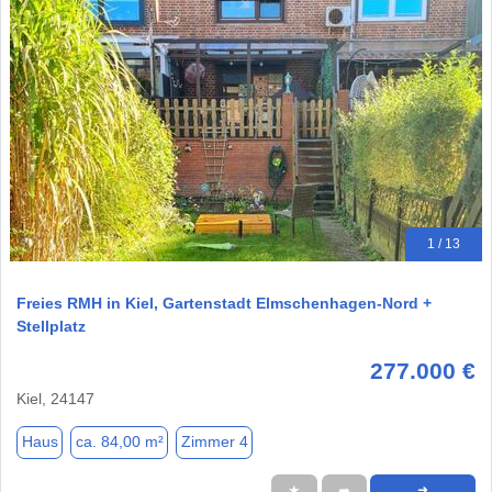
1 / 13
Freies RMH in Kiel, Gartenstadt Elmschenhagen-Nord +
Stellplatz
277.000 €
Kiel, 24147
Haus
ca. 84,00 m²
Zimmer 4
★
➦
➜