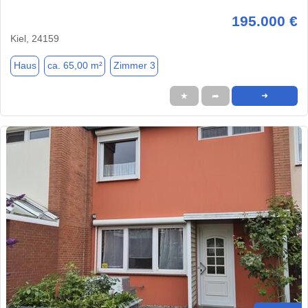
195.000 €
Kiel, 24159
Haus
ca. 65,00 m²
Zimmer 3
★
➦
➜