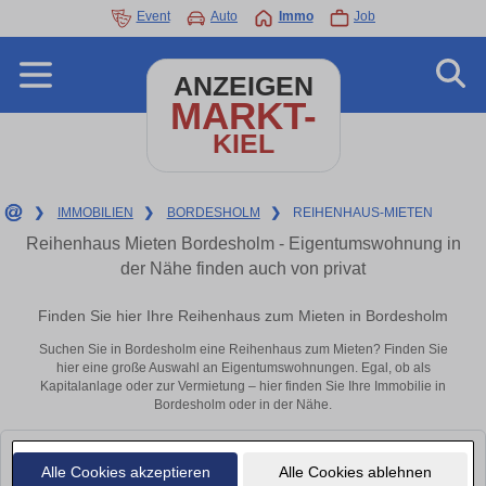
Event
Auto
Immo
Job
ANZEIGEN
MARKT-
KIEL
❯
IMMOBILIEN
❯
BORDESHOLM
❯
REIHENHAUS-MIETEN
Reihenhaus Mieten Bordesholm - Eigentumswohnung in
der Nähe finden auch von privat
Finden Sie hier Ihre Reihenhaus zum Mieten in Bordesholm
Suchen Sie in Bordesholm eine Reihenhaus zum Mieten? Finden Sie
hier eine große Auswahl an Eigentumswohnungen. Egal, ob als
Kapitalanlage oder zur Vermietung – hier finden Sie Ihre Immobilie in
Bordesholm oder in der Nähe.
Leider konnten wir derzeit keine passenden Objekte finden. Schauen Sie
Alle Cookies akzeptieren
Alle Cookies ablehnen
bald wieder vorbei!