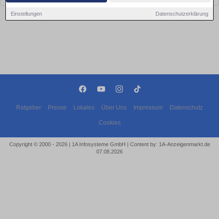
Einstellungen
Datenschutzerklärung
Ratgeber
Presse
Lokales
Über Uns
Impressum
Datenschutz
Cookies
Copyright © 2000 - 2026 | 1A Infosysteme GmbH | Content by: 1A-Anzeigenmarkt.de
07.08.2026