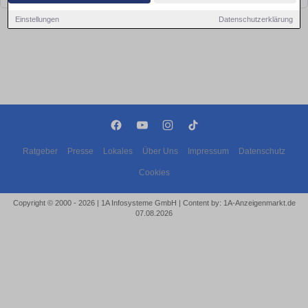
Einstellungen
Datenschutzerklärung
Ratgeber
Presse
Lokales
Über Uns
Impressum
Datenschutz
Cookies
Copyright © 2000 - 2026 | 1A Infosysteme GmbH | Content by: 1A-Anzeigenmarkt.de
07.08.2026