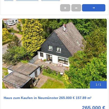
★
➦
➜
1 / 1
Haus zum Kaufen in Neumünster 265.000 € 157.89 m²
265.000 €