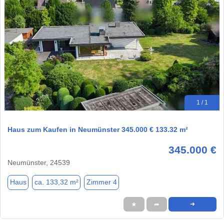
1 / 1
Haus zum Kaufen in Neumünster 345.000 € 133.32 m²
345.000 €
Neumünster, 24539
Haus
ca. 133,32 m²
Zimmer 4
★
➦
➜