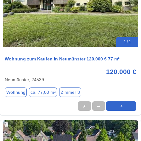
1 / 1
Wohnung zum Kaufen in Neumünster 120.000 € 77 m²
120.000 €
Neumünster, 24539
Wohnung
ca. 77,00 m²
Zimmer 3
★
➦
➜