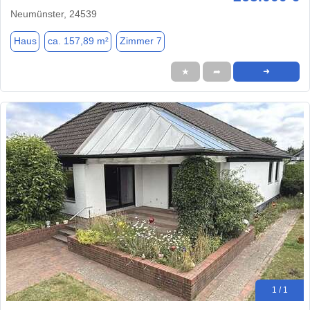
Neumünster, 24539
Haus
ca. 157,89 m²
Zimmer 7
★
➦
➜
1 / 1