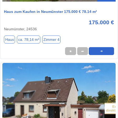
Haus zum Kaufen in Neumünster 175.000 € 78.14 m²
175.000 €
Neumünster, 24536
Haus
ca. 78,14 m²
Zimmer 4
★
➦
➜