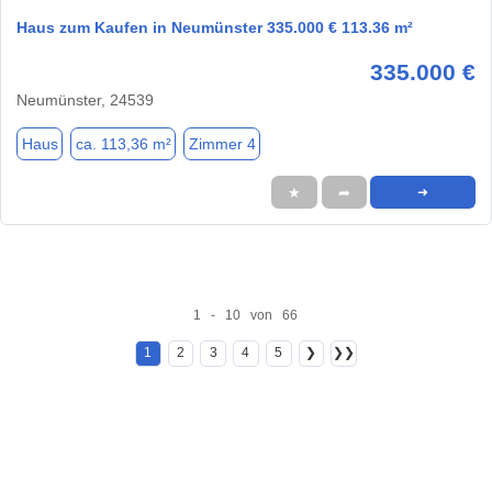
Haus zum Kaufen in Neumünster 335.000 € 113.36 m²
335.000 €
Neumünster, 24539
Haus
ca. 113,36 m²
Zimmer 4
★
➦
➜
1 - 10 von 66
1
2
3
4
5
❯
❯❯