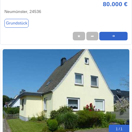
80.000 €
Neumünster, 24536
Grundstück
★
➦
➜
1 / 1