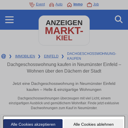
Event
Auto
Immo
Job
ANZEIGEN
MARKT-
KIEL
DACHGESCHOSSWOHNUNG-
❯
IMMOBILIEN
❯
EINFELD
❯
KAUFEN
Dachgeschosswohnung kaufen in Neumünster Einfeld –
Wohnen über den Dächern der Stadt
Jetzt eine Dachgeschosswohnung in Neumünster Einfeld
kaufen – Helle & einzigartige Wohnungen
Dachgeschosswohnungen überzeugen mit viel Licht, einem
einzigartigen Ausblick und gemütlichem Wohnflair. Finde jetzt exklusive
Dachwohnungen zum Kauf in Neumünster.
Leider konnten wir derzeit keine passenden Objekte finden. Schauen Sie
Alle Cookies akzeptieren
Alle Cookies ablehnen
bald wieder vorbei!