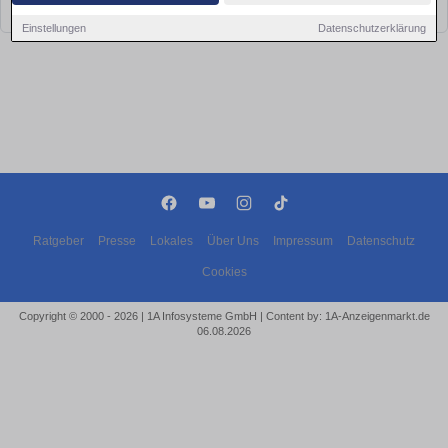
bald wieder vorbei!
Einstellungen
Datenschutzerklärung
Ratgeber
Presse
Lokales
Über Uns
Impressum
Datenschutz
Cookies
Copyright © 2000 - 2026 | 1A Infosysteme GmbH | Content by: 1A-Anzeigenmarkt.de
06.08.2026