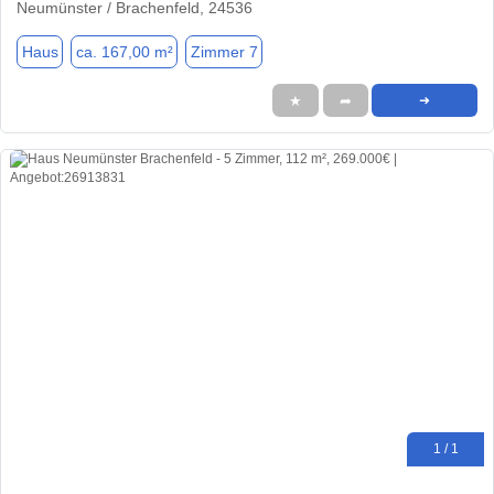
Neumünster / Brachenfeld, 24536
Haus
ca. 167,00 m²
Zimmer 7
★
➦
➜
1 / 1