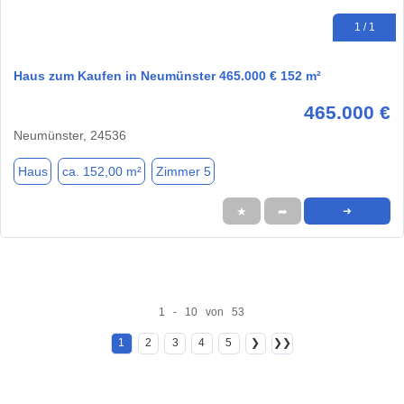
1 / 1
Haus zum Kaufen in Neumünster 465.000 € 152 m²
465.000 €
Neumünster, 24536
Haus
ca. 152,00 m²
Zimmer 5
★
➦
➜
1 - 10 von 53
1
2
3
4
5
❯
❯❯