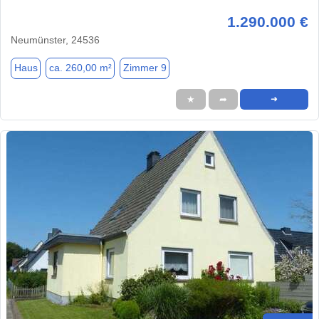
1.290.000 €
Neumünster, 24536
Haus
ca. 260,00 m²
Zimmer 9
★
➦
➜