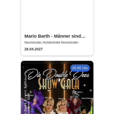
Mario Barth - Männer sind
nichts ohne die Frauen
Neumünster, Holstenhalle Neumünster
28.04.2027
20:00 Uhr