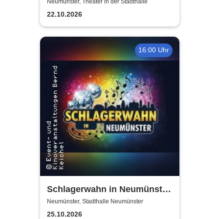
Einaudi: Tribute-
Neumünster, Theater in der Stadthalle
Klavierkonzert - Ludovico
22.10.2026
Einaudi Tribute bei
Kerzenschein
16:00 Uhr
Schlagerwahn in Neumünster
- Konzert und Party pur!
Neumünster, Stadthalle Neumünster
25.10.2026