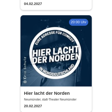
den Schatten stellt - On Fire
04.02.2027
20:00 Uhr
Hier lacht der Norden
Neumünster, statt-Theater Neumünster
20.02.2027