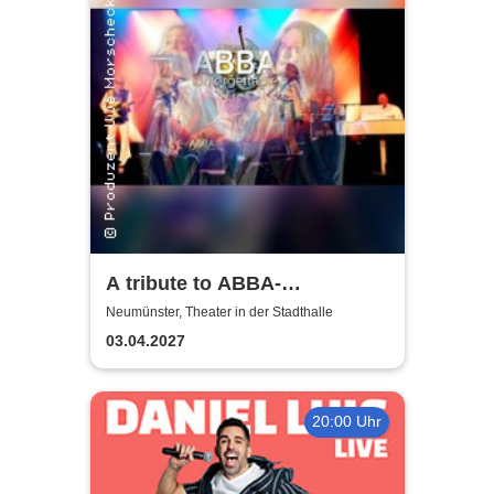
A tribute to ABBA-
unforgettable Konzert
Neumünster, Theater in der Stadthalle
03.04.2027
20:00 Uhr