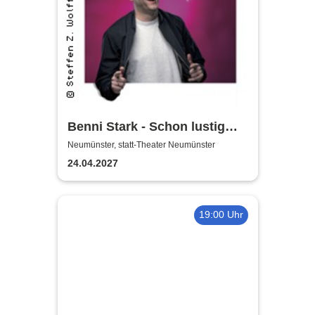
Benni Stark - Schon lustig
wenn‘s witzig ist!
Neumünster, statt-Theater Neumünster
24.04.2027
19:00 Uhr