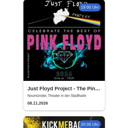
19:00 Uhr
Just Floyd Project - The Pink
Floyd Tribute Show
Neumünster, Theater in der Stadthalle
08.11.2026
20:00 Uhr