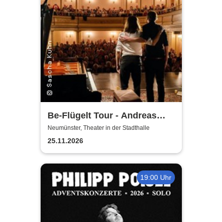
Be-Flügelt Tour - Andreas
Güstel & Julian Eilenberger -
Neumünster, Theater in der Stadthalle
Ein Konzert in Wundern
25.11.2026
19:00 Uhr