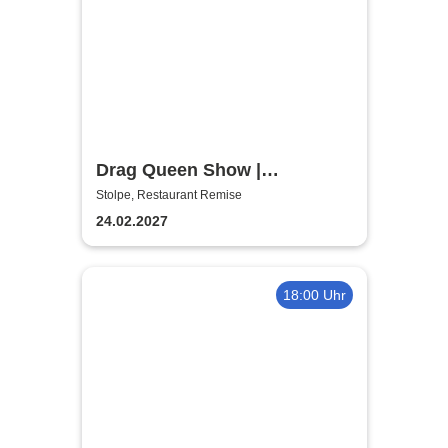
Drag Queen Show |
Restaurant Remise Stolpe
Stolpe, Restaurant Remise
24.02.2027
18:00 Uhr