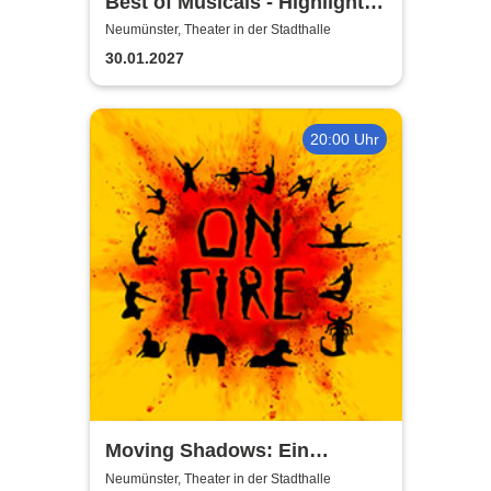
Best of Musicals - Highlights
aus über 20 Musicals
Neumünster, Theater in der Stadthalle
30.01.2027
20:00 Uhr
Moving Shadows: Ein
Schattentheater, das alles in
Neumünster, Theater in der Stadthalle