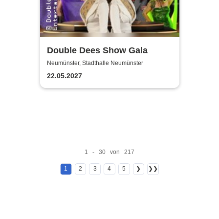
Double Dees Show Gala
Neumünster, Stadthalle Neumünster
22.05.2027
1 - 30 von 217
1
2
3
4
5
❯
❯❯