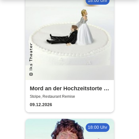
18:00 Uhr
Mord an der Hochzeitstorte -
Krimidinner
Stolpe, Restaurant Remise
09.12.2026
18:00 Uhr