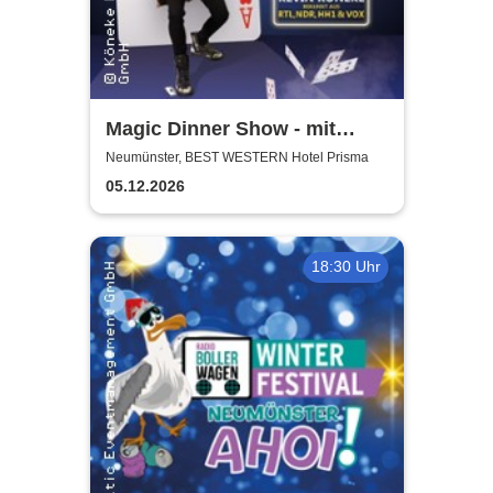
Magic Dinner Show - mit
Kevin Köneke
Neumünster, BEST WESTERN Hotel Prisma
05.12.2026
18:30 Uhr