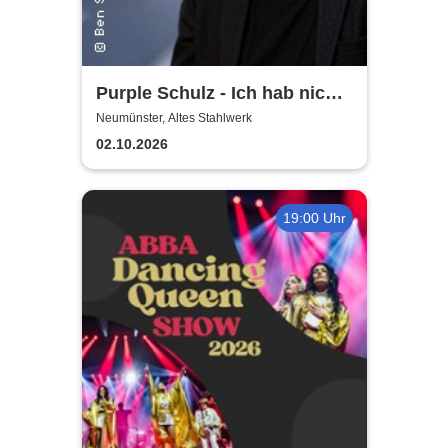
Purple Schulz - Ich hab nicht
ewig Zeit - Die Tour zum
Neumünster, Altes Stahlwerk
Siebzigsten
02.10.2026
19:00 Uhr