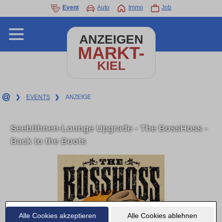
Event
Auto
Immo
Job
ANZEIGEN
MARKT-
KIEL
❯
EVENTS
❯
ANZEIGE
Seebühnen-Lounge Upgrade - The BossHoss -
Back to the Boots
Alle Cookies akzeptieren
Alle Cookies ablehnen