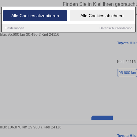
Finden Sie in Kiel Ihren gebrauch
 Sie in Kiel einen Toyota Hilux Gebrauchtwagen? Entdecken Sie gebrauchte Hilux
Alle Cookies akzeptieren
Alle Cookies ablehnen
privat und vom Händler.
Einstellungen
Datenschutzerklärung
Toyota Hilu
Kiel, 24116
95.600 km
Toyota Hilu