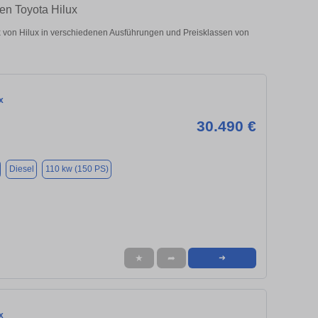
ten Toyota Hilux
 von Hilux in verschiedenen Ausführungen und Preisklassen von
x
30.490 €
Diesel
110 kw (150 PS)
★
➦
➜
x