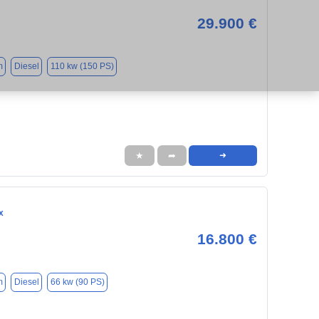
29.900 €
m
Diesel
110 kw (150 PS)
★
➦
➜
x
16.800 €
m
Diesel
66 kw (90 PS)