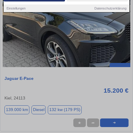
Einstellungen
Datenschutzerklärung
Jaguar E-Pace
15.200 €
Kiel, 24113
139.000 km
Diesel
132 kw (179 PS)
★
➦
➜