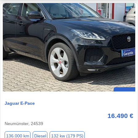
Jaguar E-Pace
16.490 €
Neumünster, 24539
136.000 km
Diesel
132 kw (179 PS)