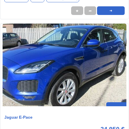
★
➦
➜
Jaguar E-Pace
24.950 €