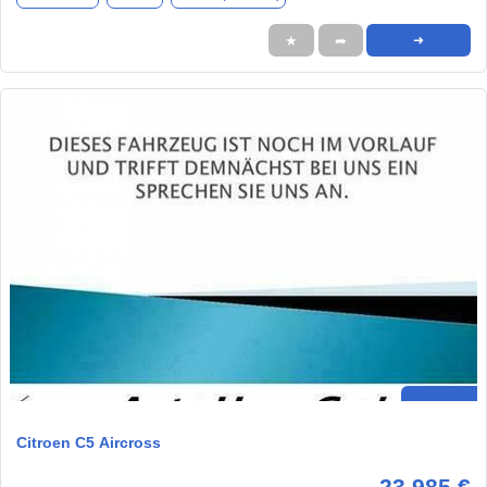
★
➦
➜
Citroen C5 Aircross
23.985 €