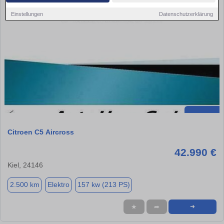
Einstellungen
Datenschutzerklärung
Citroen C5 Aircross
42.990 €
Kiel, 24146
2.500 km
Elektro
157 kw (213 PS)
★
➦
➜