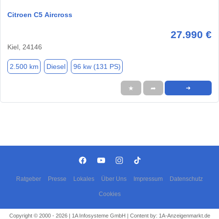
Citroen C5 Aircross
27.990 €
Kiel, 24146
2.500 km
Diesel
96 kw (131 PS)
★
➦
➜
Ratgeber
Presse
Lokales
Über Uns
Impressum
Datenschutz
Cookies
Copyright © 2000 - 2026 | 1A Infosysteme GmbH | Content by: 1A-Anzeigenmarkt.de