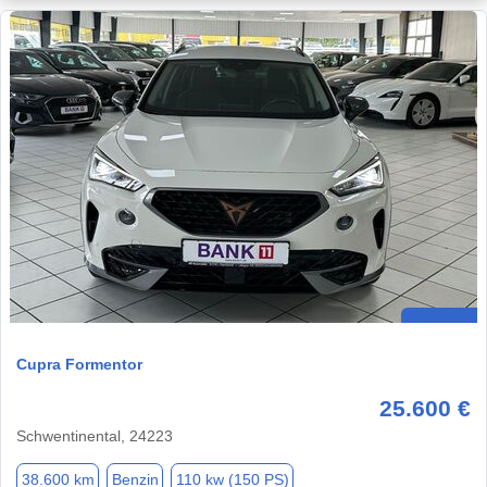
Cupra Formentor
25.600 €
Schwentinental, 24223
38.600 km
Benzin
110 kw (150 PS)