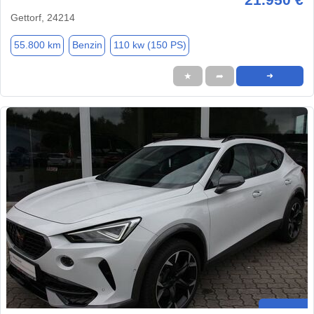
Gettorf, 24214
55.800 km
Benzin
110 kw (150 PS)
★
➦
➜