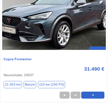
Cupra Formentor
31.490 €
Neumünster, 24537
21.053 km
Benzin
110 kw (150 PS)
★
➦
➜