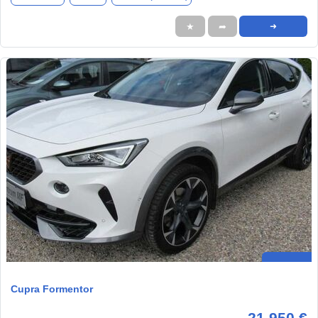
★
➦
➜
Cupra Formentor
21.950 €