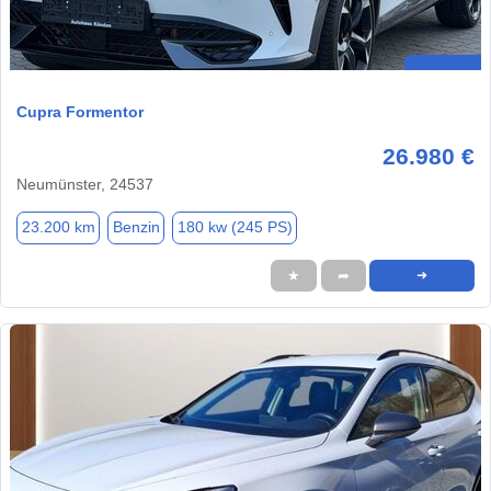
Cupra Formentor
26.980 €
Neumünster, 24537
23.200 km
Benzin
180 kw (245 PS)
★
➦
➜