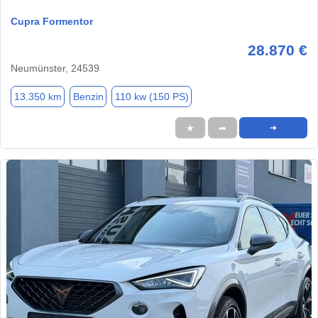
Cupra Formentor
28.870 €
Neumünster, 24539
13.350 km
Benzin
110 kw (150 PS)
★
➦
➜