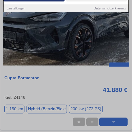
Einstellungen
Datenschutzerklärung
Cupra Formentor
41.880 €
Kiel, 24148
1.150 km
Hybrid (Benzin/Elekt
200 kw (272 PS)
★
➦
➜