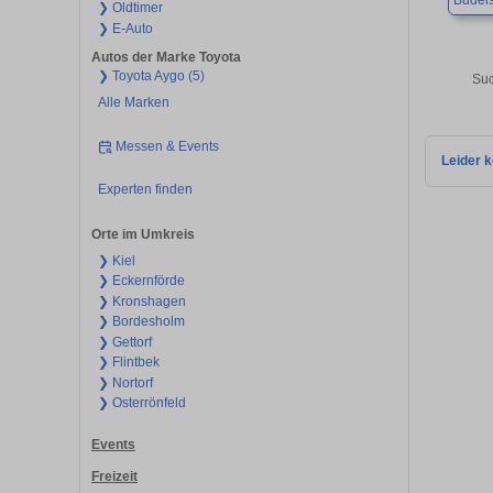
Büdels
❯ Oldtimer
❯ E-Auto
Autos der Marke Toyota
❯ Toyota Aygo (5)
Suc
Alle Marken
Messen & Events
Leider k
Experten finden
Orte im Umkreis
❯ Kiel
❯ Eckernförde
❯ Kronshagen
❯ Bordesholm
❯ Gettorf
❯ Flintbek
❯ Nortorf
❯ Osterrönfeld
Events
Freizeit