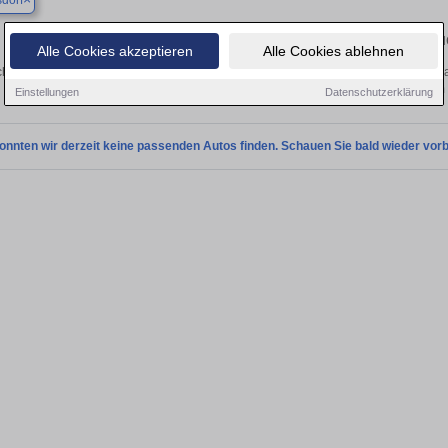
dorf
Finden Sie in Büdelsdorf Ihren gebrau
Alle Cookies akzeptieren
Alle Cookies ablehnen
hen Sie in Büdelsdorf einen Toyota Previa Gebrauchtwagen? Entdecken Sie gebr
Preisklassen von privat und vom
Einstellungen
Datenschutzerklärung
onnten wir derzeit keine passenden Autos finden. Schauen Sie bald wieder vorb