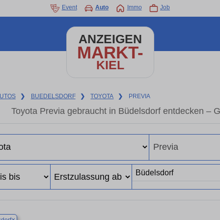
Event
Auto
Immo
Job
ANZEIGEN
MARKT-
KIEL
UTOS
❯
BUEDELSDORF
❯
TOYOTA
❯
PREVIA
Toyota Previa gebraucht in Büdelsdorf entdecken – 
×