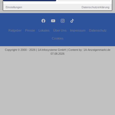
Einstellungen
Datenschutzerklärung
Ratgeber
Presse
Lokales
Über Uns
Impressum
Datenschutz
Cookies
Copyright © 2000 - 2026 | 1A Infosysteme GmbH | Content by: 1A-Anzeigenmarkt.de
07.08.2026