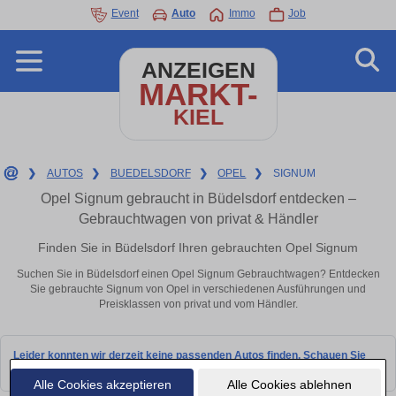
Event
Auto
Immo
Job
ANZEIGEN
MARKT-
KIEL
❯
AUTOS
❯
BUEDELSDORF
❯
OPEL
❯
SIGNUM
Opel Signum gebraucht in Büdelsdorf entdecken –
Gebrauchtwagen von privat & Händler
Finden Sie in Büdelsdorf Ihren gebrauchten Opel Signum
Suchen Sie in Büdelsdorf einen Opel Signum Gebrauchtwagen? Entdecken
Sie gebrauchte Signum von Opel in verschiedenen Ausführungen und
Preisklassen von privat und vom Händler.
Leider konnten wir derzeit keine passenden Autos finden. Schauen Sie
bald wieder vorbei!
Alle Cookies akzeptieren
Alle Cookies ablehnen