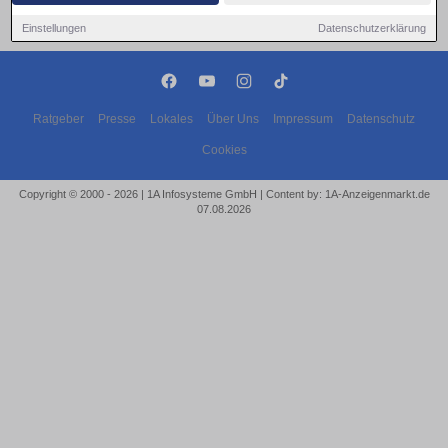
Einstellungen
Datenschutzerklärung
Ratgeber
Presse
Lokales
Über Uns
Impressum
Datenschutz
Cookies
Copyright © 2000 - 2026 | 1A Infosysteme GmbH | Content by: 1A-Anzeigenmarkt.de
07.08.2026